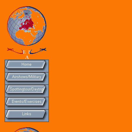
E F
A