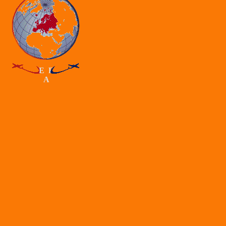
E F
A